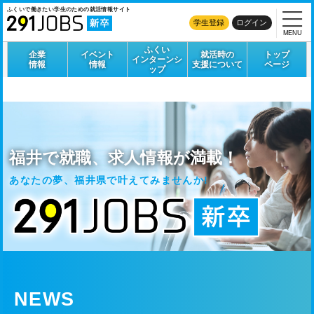
ふくいで働きたい学生のための
就活情報サイト
学生登録
ログイン
MENU
ふくい
企業
イベント
就活時の
トップ
インターンシ
情報
情報
支援について
ページ
ップ
福井で就職、求人情報が満載！
あなたの夢、福井県で叶えてみませんか!
NEWS