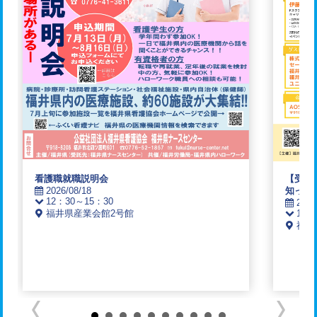
看護職就職説明会
【受付
2026/08/18
知って
12：30～15：30
2026
福井県産業会館2号館
10：
福井駅