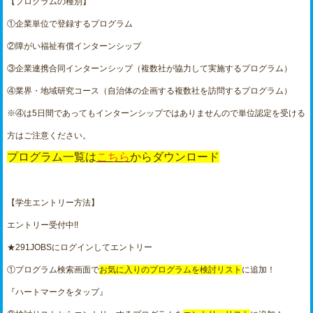
【プログラムの種別】
①企業単位で登録するプログラム
②障がい福祉有償インターンシップ
③企業連携合同インターンシップ（複数社が協力して実施するプログラム）
④業界・地域研究コース（自治体の企画する複数社を訪問するプログラム）
※④は5日間であってもインターンシップではありませんので単位認定を受ける
方はご注意ください。
プログラム一覧は
こちら
からダウンロード
【学生エントリー方法】
エントリー受付中!!
★291JOBSにログインしてエントリー
①プログラム検索画面で
お気に入りのプログラムを検討リスト
に追加！
『ハートマークをタップ』