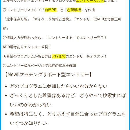
②検討リストからエントリーするプログラムを
エントリーリスト
に追加！
③エントリーリストにて「
自己PR
」と「
志望動機
」を作成
『途中保存可能』『マイページ情報と連携』『エントリーは6/19まで修正可
能』
④情報入力が終わったら、「エントリーする」でエントリー完了！
6/19選考ありエントリー〆切！
★希望のプログラムがある方は
6/19まで
のエントリーをオススメ！
④エントリー状況ページにて現在の状況を確認
【
New!!マッチングサポート型エントリー
】
どのプログラムに参加したらいいか分からない
ざっくりとした希望はあるけど、どうやって検索すれば
いいのかわからない
希望は特になく、とりあえず自分に合ったプログラムを
いくつか知りたい