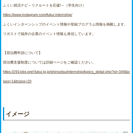
ふくい就活ナビ～リクルートを応援!～（学生向け）
https://www.instagram.com/fukui.internship/
ふくいインターンシップのイベント情報や登録プログラム情報を掲載します。
リポストで福井の企業のイベント情報も発信しています。
【宿泊費申請について】
宿泊費支援制度については詳細ページをご確認ください。
https://291jobs.pref.fukui.lg.jp/shinsotsu/internship/topics_detail.php?id=349&ic
lass=1&tclass=20
イメージ