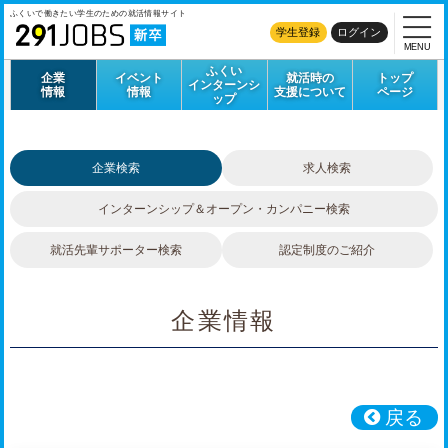
ふくいで働きたい学生のための
就活情報サイト
学生登録
ログイン
MENU
ふくい
企業
イベント
就活時の
トップ
インターンシ
情報
情報
支援について
ページ
ップ
企業検索
求人検索
インターンシップ＆
オープン・カンパニー検索
就活先輩サポーター検索
認定制度のご紹介
企業情報
戻る