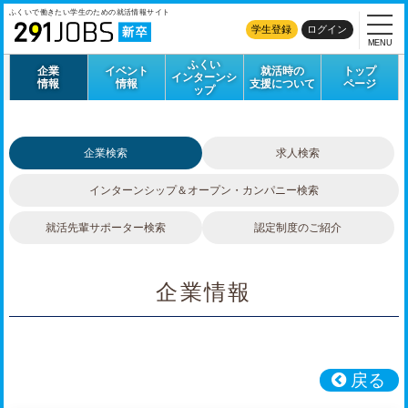
ふくいで働きたい学生のための
就活情報サイト
学生登録
ログイン
MENU
ふくい
企業
イベント
就活時の
トップ
インターンシ
情報
情報
支援について
ページ
ップ
企業検索
求人検索
インターンシップ＆
オープン・カンパニー検索
就活先輩サポーター検索
認定制度のご紹介
企業情報
戻る