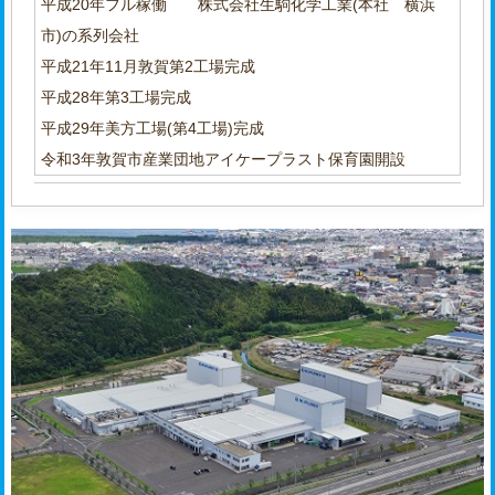
平成20年フル稼働 株式会社生駒化学工業(本社 横浜
市)の系列会社
平成21年11月敦賀第2工場完成
平成28年第3工場完成
平成29年美方工場(第4工場)完成
令和3年敦賀市産業団地アイケープラスト保育園開設