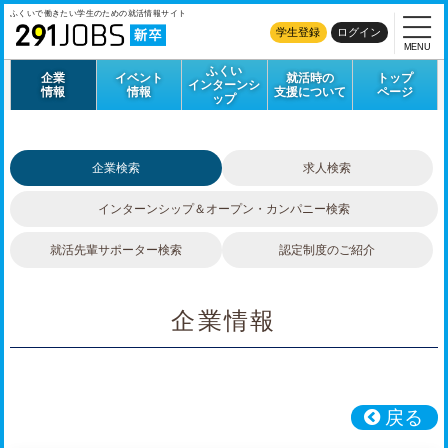
ふくいで働きたい学生のための
就活情報サイト
学生登録
ログイン
MENU
ふくい
企業
イベント
就活時の
トップ
インターンシ
情報
情報
支援について
ページ
ップ
企業検索
求人検索
インターンシップ＆
オープン・カンパニー検索
就活先輩サポーター検索
認定制度のご紹介
企業情報
戻る