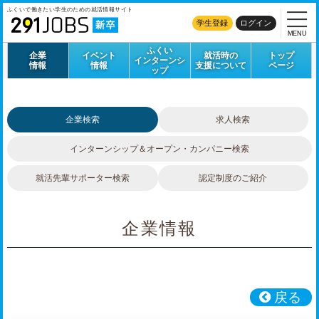
ふくいで働きたい学生のための
就活情報サイト
学生登録
ログイン
MENU
ふくい
企業
イベント
就活時の
トップ
インターンシ
情報
情報
支援について
ページ
ップ
企業検索
求人検索
インターンシップ＆
オープン・カンパニー検索
就活先輩サポーター検索
認定制度のご紹介
企業情報
戻る