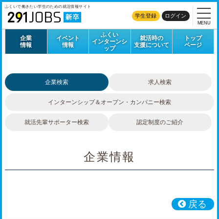
ふくいで働きたい学生のための
就活情報サイト
学生登録
ログイン
MENU
ふくい
企業
イベント
就活時の
トップ
インターンシ
情報
情報
支援について
ページ
ップ
企業検索
求人検索
インターンシップ＆
オープン・カンパニー検索
就活先輩サポーター検索
認定制度のご紹介
企業情報
戻る