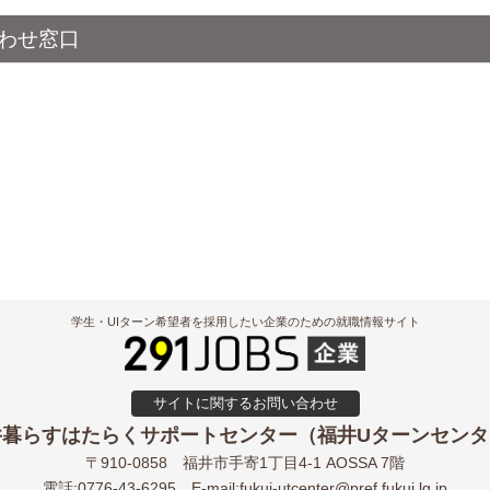
わせ窓口
学生・UIターン希望者を採用したい企業のための就職情報サイト
サイトに関するお問い合わせ
井暮らすはたらくサポートセンター（福井Uターンセンタ
〒910-0858
福井市手寄1丁目4-1 AOSSA 7階
電話:0776-43-6295
E-mail:
fukui-utcenter@pref.fukui.lg.jp