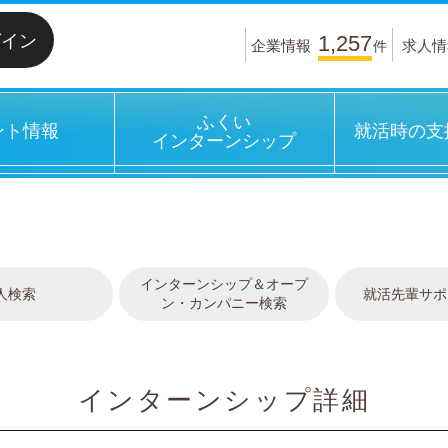
グイン
1,257
企業情報
求人情
件
ふくい
ント情報
就活時の支
インターンシップ
インターンシップ＆オープ
人検索
就活先輩サポ
ン・カンパニー検索
インターンシップ詳細