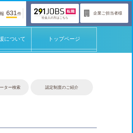
631
企業ご担当者様
報
件
社会人の方はこちら
援について
トップページ
ーター検索
認定制度のご紹介