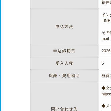
福井県
イン
LI
申込方法
その
mail
申込締切日
2026
受入人数
5
報酬・費用補助
昼食
◆タ
http
◆メ
問い合わせ先