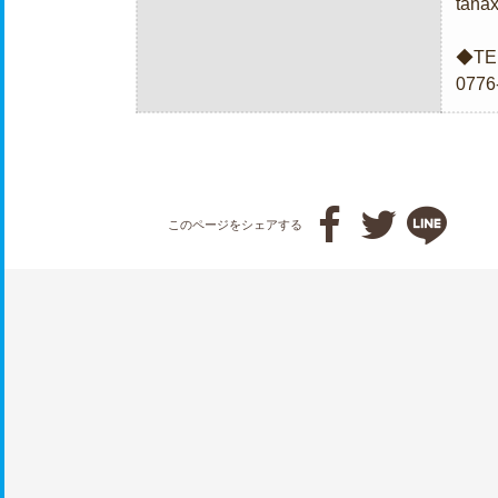
tana
◆TE
0776



このページをシェアする