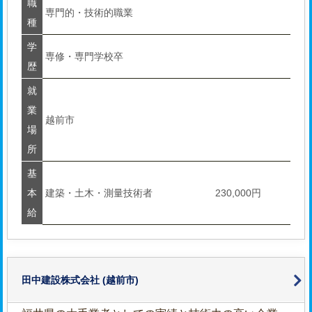
職
専門的・技術的職業
種
学
専修・専門学校卒
歴
就
業
越前市
場
所
基
本
建築・土木・測量技術者
230,000円
給
田中建設株式会社
(越前市)