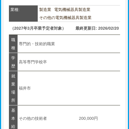
業種:
製造業
電気機械器具製造業
その他の電気機械器具製造業
（2027年3月卒業予定者対象）
最終更新日: 2026/02/20
職
専門的・技術的職業
種
学
高等専門学校卒
歴
就
業
福井市
場
所
基
本
その他の技術者
200,000円
給