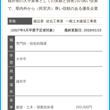
福井県の大手業者としての実績と技術力の高い企業
で、県内外から（民官共）厚い信頼のある優良企業
業種:
建設業
総合工事業
一般土木建築工事業
（2027年3月卒業予定者対象）
最終更新日: 2026/01/15
職
専門的・技術的職業
種
学
大学卒
歴
就
業
越前市
場
所
基
本
建築・土木・測量技術者
250,000円