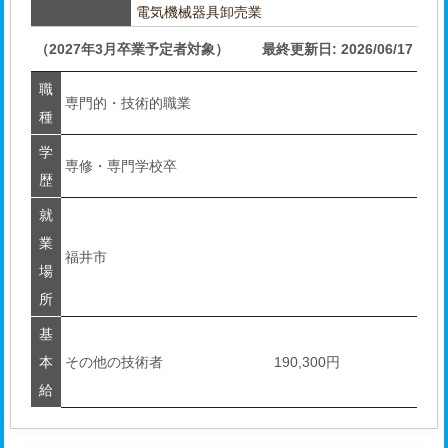
電気機械器具卸売業
（2027年3月卒業予定者対象）
最終更新日: 2026/06/17
職
専門的・技術的職業
種
学
専修・専門学校卒
歴
就
業
福井市
場
所
基
本
その他の技術者
190,300円
給