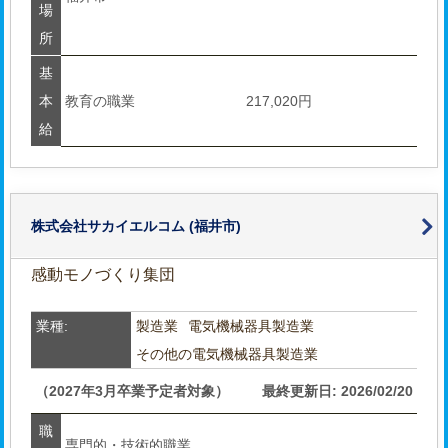
場
所
基
本
教育の職業
217,020円
給
株式会社サカイエルコム
(福井市)
感動モノづくり集団
業種:
製造業
電気機械器具製造業
その他の電気機械器具製造業
（2027年3月卒業予定者対象）
最終更新日: 2026/02/20
職
専門的・技術的職業