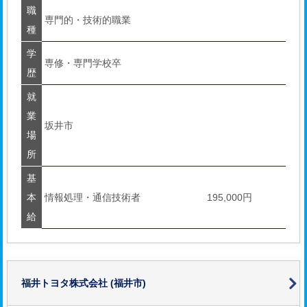
職
専門的・技術的職業
種
学
専修・専門学校卒
歴
就
業
坂井市
場
所
基
本
情報処理・通信技術者
195,000円
給
福井トヨタ株式会社
(福井市)