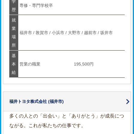
学
専修・専門学校卒
歴
就
業
福井市 / 敦賀市 / 小浜市 / 大野市 / 越前市 / 坂井市
場
所
基
本
営業の職業
195,500円
給
福井トヨタ株式会社
(福井市)
多くの人との「出会い」と「ありがとう」が成長につ
ながる。これが私たちの仕事です。