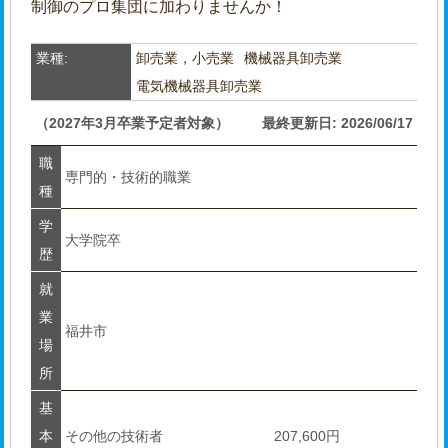
制御のプロ集団に加わりませんか！
業種:
卸売業，小売業
機械器具卸売業
電気機械器具卸売業
（2027年3月卒業予定者対象）
最終更新日: 2026/06/17
職
専門的・技術的職業
種
学
大学院卒
歴
就
業
福井市
場
所
基
本
その他の技術者
207,600円