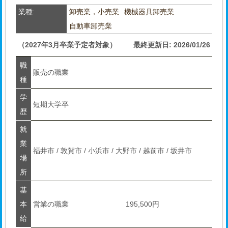
業種:
卸売業，小売業
機械器具卸売業
自動車卸売業
（2027年3月卒業予定者対象）
最終更新日: 2026/01/26
職
販売の職業
種
学
短期大学卒
歴
就
業
福井市 / 敦賀市 / 小浜市 / 大野市 / 越前市 / 坂井市
場
所
基
本
営業の職業
195,500円
給