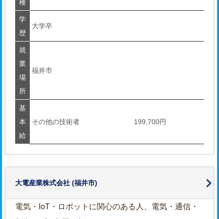
種
学
大学卒
歴
就
業
福井市
場
所
基
本
その他の技術者
199,700円
給
大電産業株式会社
(福井市)
電気・IoT・ロボットに関心のある人、電気・通信・