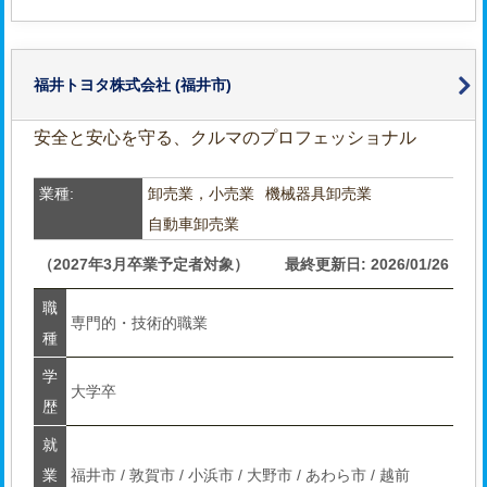
福井トヨタ株式会社
(福井市)
安全と安心を守る、クルマのプロフェッショナル
業種:
卸売業，小売業
機械器具卸売業
自動車卸売業
（2027年3月卒業予定者対象）
最終更新日: 2026/01/26
職
専門的・技術的職業
種
学
大学卒
歴
就
業
福井市 / 敦賀市 / 小浜市 / 大野市 / あわら市 / 越前