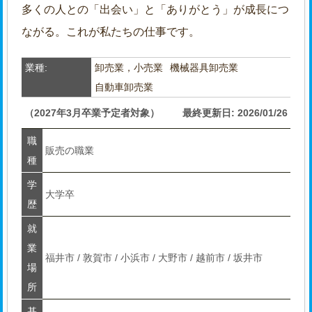
多くの人との「出会い」と「ありがとう」が成長につ
ながる。これが私たちの仕事です。
業種:
卸売業，小売業
機械器具卸売業
自動車卸売業
（2027年3月卒業予定者対象）
最終更新日: 2026/01/26
職
販売の職業
種
学
大学卒
歴
就
業
福井市 / 敦賀市 / 小浜市 / 大野市 / 越前市 / 坂井市
場
所
基