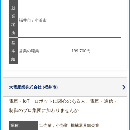
就
業
福井市 / 小浜市
場
所
基
本
営業の職業
199,700円
給
大電産業株式会社
(福井市)
電気・IoT・ロボットに関心のある人、電気・通信・
制御のプロ集団に加わりませんか！
業種:
卸売業，小売業
機械器具卸売業