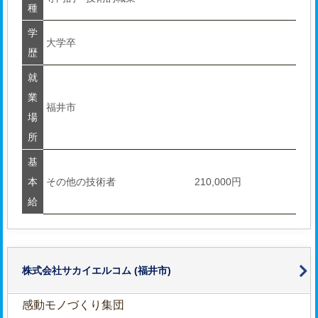
種
学
大学卒
歴
就
業
福井市
場
所
基
本
その他の技術者
210,000円
給
株式会社サカイエルコム
(福井市)
感動モノづくり集団