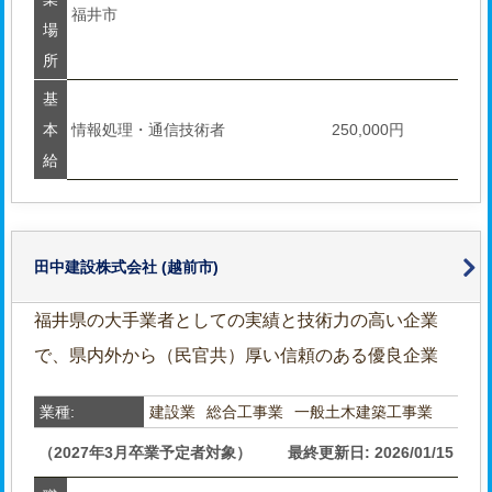
福井市
場
所
基
本
情報処理・通信技術者
250,000円
給
田中建設株式会社
(越前市)
福井県の大手業者としての実績と技術力の高い企業
で、県内外から（民官共）厚い信頼のある優良企業
業種:
建設業
総合工事業
一般土木建築工事業
（2027年3月卒業予定者対象）
最終更新日: 2026/01/15