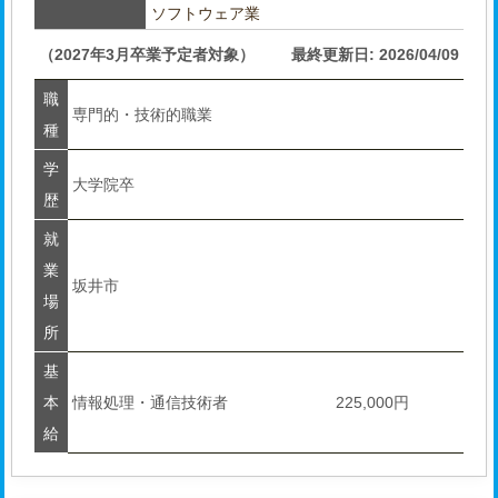
ソフトウェア業
（2027年3月卒業予定者対象）
最終更新日: 2026/04/09
職
専門的・技術的職業
種
学
大学院卒
歴
就
業
坂井市
場
所
基
本
情報処理・通信技術者
225,000円
給