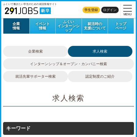
ふくいで働きたい学生のための
就活情報サイト
学生登録
ログイン
MENU
ふくい
企業
イベント
就活時の
トップ
インターンシ
情報
情報
支援について
ページ
ップ
企業検索
求人検索
インターンシップ＆
オープン・カンパニー検索
就活先輩サポーター検索
認定制度のご紹介
求人検索
キーワード