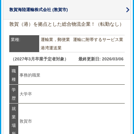
敦賀海陸運輸株式会社
(敦賀市)
敦賀（港）を拠点とした総合物流企業！（転勤なし）
業種:
運輸業，郵便業
運輸に附帯するサービス業
港湾運送業
（2027年3月卒業予定者対象）
最終更新日: 2026/03/06
職
事務的職業
種
学
大学卒
歴
就
業
敦賀市
場
所