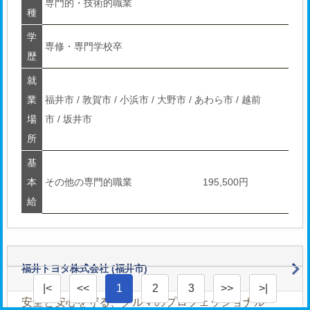
専門的・技術的職業
種
学
専修・専門学校卒
歴
就
業
福井市 / 敦賀市 / 小浜市 / 大野市 / あわら市 / 越前
場
市 / 坂井市
所
基
本
その他の専門的職業
195,500円
給
福井トヨタ株式会社
(福井市)
|<
<<
1
2
3
>>
>|
安全と安心を守る、クルマのプロフェッショナル