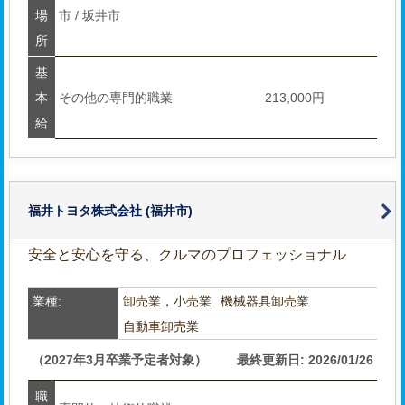
場
市 / 坂井市
所
基
本
その他の専門的職業
213,000円
給
福井トヨタ株式会社
(福井市)
安全と安心を守る、クルマのプロフェッショナル
業種:
卸売業，小売業
機械器具卸売業
自動車卸売業
（2027年3月卒業予定者対象）
最終更新日: 2026/01/26
職