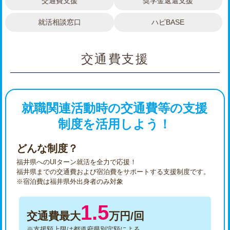
交通費支援
奨学金返還支援
就活相談窓口
ハピBASE
交通費支援
就職関連活動時の交通費等の支援
制度を活用しよう！
どんな制度？
福井県へのUIターン就活を全力で応援！
福井県までの交通費および宿泊費をサポートする支援制度です。
※宿泊費は福井県外出身者のみ対象
1.5
交通費最大
万円/回
※支援額上限は都道府県別定額による