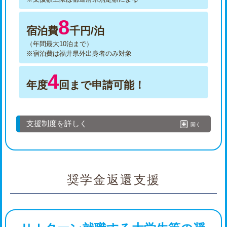
8
宿泊費
千円/泊
（年間最大10泊まで）
※宿泊費は福井県外出身者のみ対象
4
年度
回まで申請可能！
支援制度を詳しく
開く
奨学金返還支援