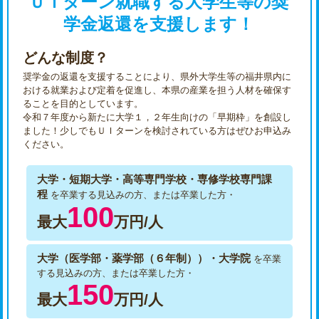
ＵＩターン就職する大学生等の奨
学金返還を支援します！
どんな制度？
奨学金の返還を支援することにより、県外大学生等の福井県内に
おける就業および定着を促進し、本県の産業を担う人材を確保す
ることを目的としています。
令和７年度から新たに大学１，２年生向けの「早期枠」を創設し
ました！少しでもＵＩターンを検討されている方はぜひお申込み
ください。
大学・短期大学・高等専門学校・専修学校専門課
程
を卒業する見込みの方、または卒業した方・
100
最大
万円/人
大学（医学部・薬学部（６年制））・大学院
を卒業
する見込みの方、または卒業した方・
150
最大
万円/人