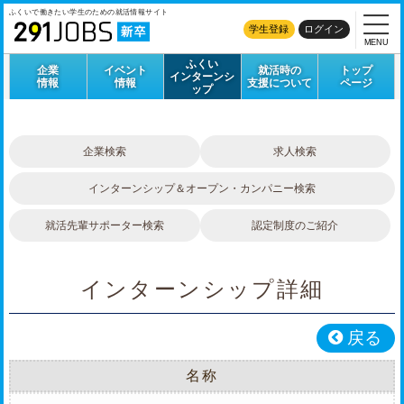
ふくいで働きたい学生のための
就活情報サイト
学生登録
ログイン
MENU
ふくい
企業
イベント
就活時の
トップ
インターンシ
情報
情報
支援について
ページ
ップ
企業検索
求人検索
インターンシップ＆オープン・カンパニー検索
就活先輩サポーター検索
認定制度のご紹介
インターンシップ詳細
戻る
名称