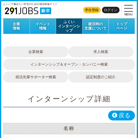
ふくいで働きたい学生のための
就活情報サイト
学生登録
ログイン
MENU
ふくい
企業
イベント
就活時の
トップ
インターンシ
情報
情報
支援について
ページ
ップ
企業検索
求人検索
インターンシップ＆オープン・カンパニー検索
就活先輩サポーター検索
認定制度のご紹介
インターンシップ詳細
戻る
名称