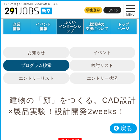
ふくいで働きたい学生のための
就活情報サイト
学生登録
ログイン
MENU
ふくい
企業
イベント
就活時の
トップ
インターンシ
情報
情報
支援について
ページ
ップ
お知らせ
イベント
プログラム検索
検討リスト
エントリーリスト
エントリー状況
建物の「顔」をつくる。CAD設計
×製品実験！設計開発2weeks！
戻る