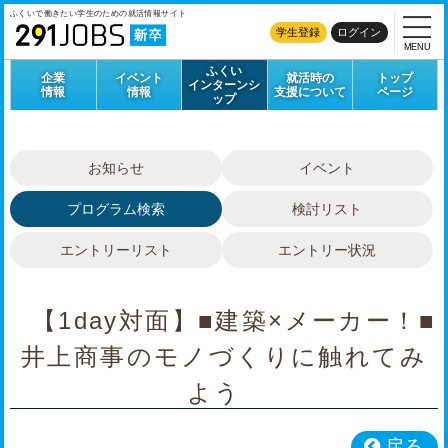
ふくいで働きたい学生のための
就活情報サイト
学生登録
ログイン
MENU
ふくい
企業
イベント
就活時の
トップ
インターンシ
情報
情報
支援について
ページ
ップ
お知らせ
イベント
プログラム検索
検討リスト
エントリーリスト
エントリー状況
【1day対面】■建築×メーカー！■
井上商事のモノづくりに触れてみ
よう
戻る