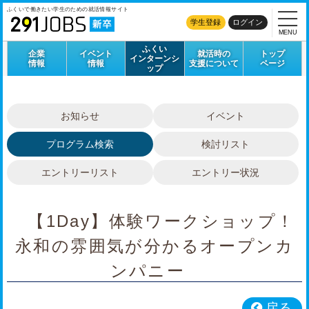
ふくいで働きたい学生のための
就活情報サイト
学生登録
ログイン
MENU
ふくい
企業
イベント
就活時の
トップ
インターンシ
情報
情報
支援について
ページ
ップ
お知らせ
イベント
プログラム検索
検討リスト
エントリーリスト
エントリー状況
【1Day】体験ワークショップ！
永和の雰囲気が分かるオープンカ
ンパニー
戻る