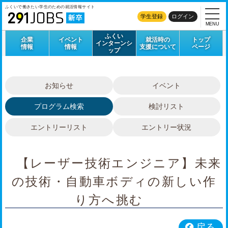
ふくいで働きたい学生のための
就活情報サイト
学生登録
ログイン
MENU
ふくい
企業
イベント
就活時の
トップ
インターンシ
情報
情報
支援について
ページ
ップ
お知らせ
イベント
プログラム検索
検討リスト
エントリーリスト
エントリー状況
【レーザー技術エンジニア】未来
の技術・自動車ボディの新しい作
り方へ挑む
戻る