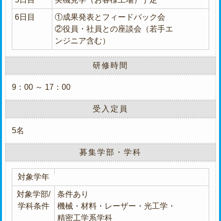
6日目
①成果発表とフィードバック会
②役員・社員との座談会（若手エ
ンジニア含む）
研修時間
9：00 ～ 17：00
受入定員
5名
募集学部・学科
対象学年
対象学部/
条件あり
学科条件
機械・材料・レーザー・光工学・
精密工学系学科