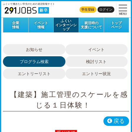
ふくいで働きたい学生のための
就活情報サイト
学生登録
ログイン
MENU
ふくい
企業
イベント
就活時の
トップ
インターンシ
情報
情報
支援について
ページ
ップ
お知らせ
イベント
プログラム検索
検討リスト
エントリーリスト
エントリー状況
【建築】施工管理のスケールを感
じる１日体験！
戻る