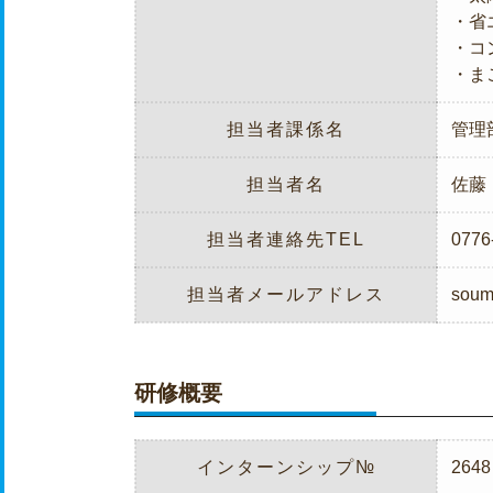
・省
・コ
・ま
担当者課係名
管理
担当者名
佐藤
担当者連絡先TEL
0776
担当者メールアドレス
soum
研修概要
インターンシップ№
2648