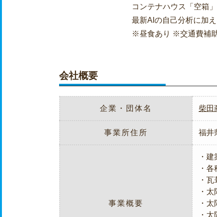
コンテナハウス「空箱」
最新AIの自己分析に加
※昼食あり ※交通費補
会社概要
企業・団体名
柴田
事業所住所
福井県
・建
・各
・瓦
・太
事業概要
・太
・太