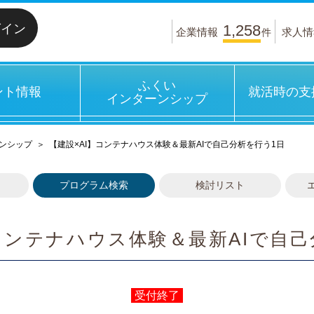
グイン
1,258
企業情報
求人情
件
ふくい
ント情報
就活時の支
インターンシップ
ンシップ
＞
【建設×AI】コンテナハウス体験＆最新AIで自己分析を行う1日
プログラム検索
検討リスト
】コンテナハウス体験＆最新AIで自己
受付終了