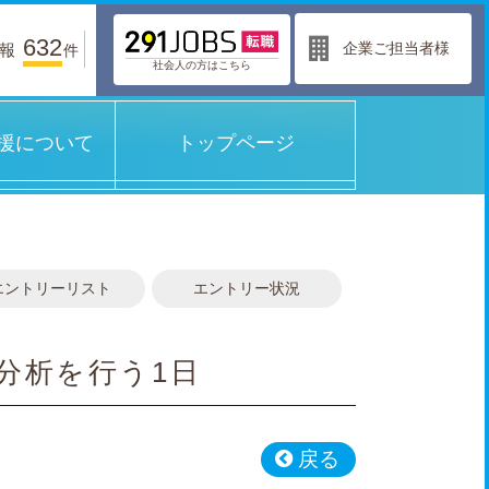
632
企業ご担当者様
報
件
社会人の方はこちら
援について
トップページ
エントリーリスト
エントリー状況
分析を行う1日
戻る