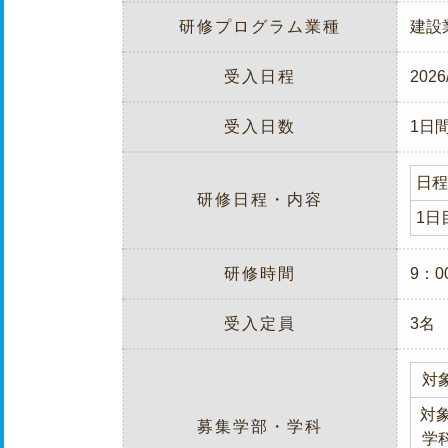
研修プログラム業種
建設
受入日程
2026
受入日数
1日
日程
研修日程・内容
1日
研修時間
9：0
受入定員
3名
対
対象
募集学部・学科
学