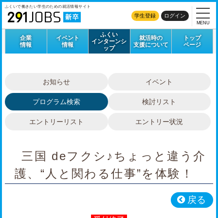
ふくいで働きたい学生のための
就活情報サイト
学生登録
ログイン
MENU
ふくい
企業
イベント
就活時の
トップ
インターンシ
情報
情報
支援について
ページ
ップ
お知らせ
イベント
プログラム検索
検討リスト
エントリーリスト
エントリー状況
三国 deフクシ♪ちょっと違う介
護、“⼈と関わる仕事”を体験！
戻る