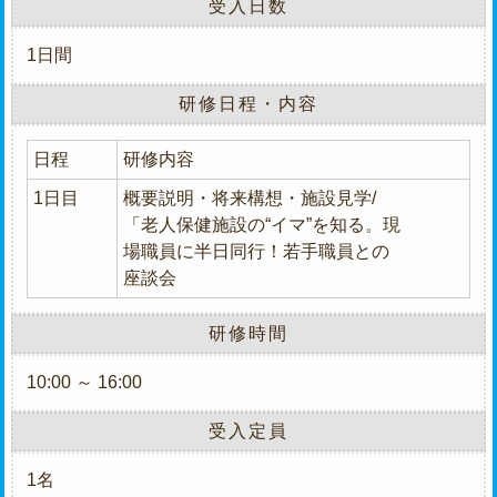
受入日数
1日間
研修日程・内容
日程
研修内容
1日目
概要説明・将来構想・施設⾒学/
「⽼⼈保健施設の“イマ”を知る。現
場職員に半⽇同行！若手職員との
座談会
研修時間
10:00 ～ 16:00
受入定員
1名