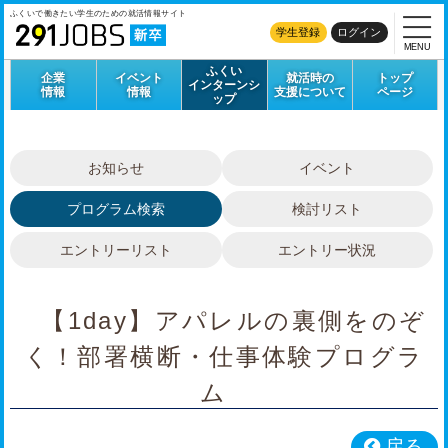
ふくいで働きたい学生のための
就活情報サイト
学生登録
ログイン
MENU
ふくい
企業
イベント
就活時の
トップ
インターンシ
情報
情報
支援について
ページ
ップ
お知らせ
イベント
プログラム検索
検討リスト
エントリーリスト
エントリー状況
【1day】アパレルの裏側をのぞ
く！部署横断・仕事体験プログラ
ム
戻る