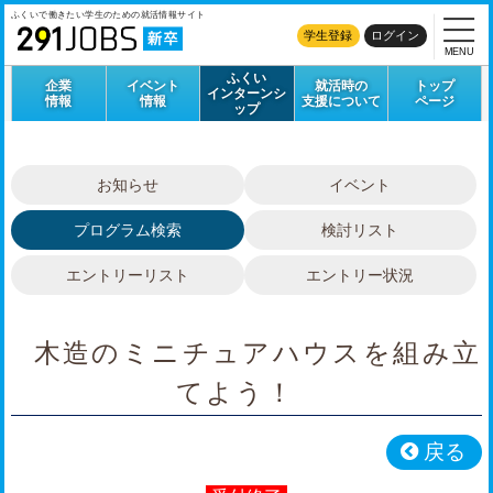
ふくいで働きたい学生のための
就活情報サイト
学生登録
ログイン
MENU
ふくい
企業
イベント
就活時の
トップ
インターンシ
情報
情報
支援について
ページ
ップ
お知らせ
イベント
プログラム検索
検討リスト
エントリーリスト
エントリー状況
木造のミニチュアハウスを組み立
てよう！
戻る