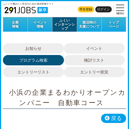
ふくいで働きたい学生のための
就活情報サイト
学生登録
ログイン
MENU
ふくい
企業
イベント
就活時の
トップ
インターンシ
情報
情報
支援について
ページ
ップ
お知らせ
イベント
プログラム検索
検討リスト
エントリーリスト
エントリー状況
小浜の企業まるわかりオープンカ
ンパニー 自動車コース
戻る