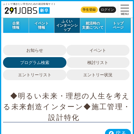
ふくいで働きたい学生のための
就活情報サイト
学生登録
ログイン
MENU
ふくい
企業
イベント
就活時の
トップ
インターンシ
情報
情報
支援について
ページ
ップ
お知らせ
イベント
プログラム検索
検討リスト
エントリーリスト
エントリー状況
◆明るい未来・理想の人生を考え
る未来創造インターン◆施工管理・
設計特化
戻る