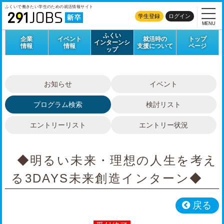
ふくいで働きたい学生のための
就活情報サイト
学生登録
ログイン
MENU
ふくい
企業
イベント
就活時の
トップ
インターンシ
情報
情報
支援について
ページ
ップ
お知らせ
イベント
プログラム検索
検討リスト
エントリーリスト
エントリー状況
◆明るい未来・理想の人生を考え
る3DAYS未来創造インターン◆
戻る