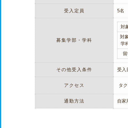
受入定員
5名
対
対象
募集学部・学科
学
留
その他受入条件
受入
アクセス
タク
通勤方法
自家