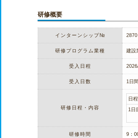
研修概要
インターンシップ№
2870
研修プログラム業種
建設
受入日程
2026
受入日数
1日
日程
研修日程・内容
1日
研修時間
9：0