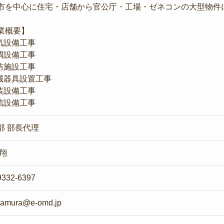
市を中心に住宅・店舗から官公庁・工場・ゼネコンの大型物件
。
業概要】
電気設備工事
空調設備工事
消防施設工事
機械器具設置工事
計装設備工事
通信設備工事
部 部長代理
 翔
9332-6397
mamura@e-omd.jp