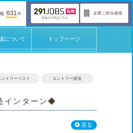
631
企業ご担当者様
報
件
社会人の方はこちら
援について
トップページ
エントリーリスト
エントリー状況
造インターン◆
戻る