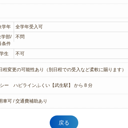
象学年
全学年受入可
学部/
不問
科条件
学生
不可
日程変更の可能性あり（別日程での受入など柔軟に賜ります）
シー
ハピラインふくい【武生駅】 から 8 分
用車可 / 交通費補助あり
戻る