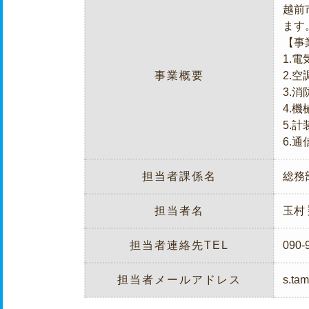
越前
ます
【事
1.
事業概要
2.
3.
4.
5.
6.
担当者課係名
総務
担当者名
玉村
担当者連絡先TEL
090-
担当者メールアドレス
s.ta