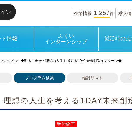
グイン
1,257
企業情報
求人情
件
ふくい
ント情報
就活時の支
インターンシップ
ンシップ
＞
◆明るい未来・理想の人生を考える1DAY未来創造インターン◆
プログラム検索
検討リスト
・理想の人生を考える1DAY未来創
受付終了