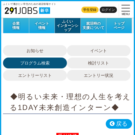
ふくいで働きたい学生のための
就活情報サイト
学生登録
ログイン
MENU
ふくい
企業
イベント
就活時の
トップ
インターンシ
情報
情報
支援について
ページ
ップ
お知らせ
イベント
プログラム検索
検討リスト
エントリーリスト
エントリー状況
◆明るい未来・理想の人生を考え
る1DAY未来創造インターン◆
戻る