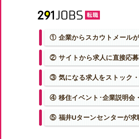
①
企業からスカウトメール
②
サイトから求人に直接応募
③
気になる求人をストック
④
移住イベント･企業説明会
⑤
福井Uターンセンターが求