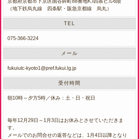
京都府京都市下京区函谷鉾町88番地K.I四条ビル6階
（地下鉄烏丸線 四条駅・阪急京都線 烏丸）
TEL
075-366-3224
メール
fukuiutc-kyoto1@pref.fukui.lg.jp
受付時間
朝10時～夕方5時／休み：土・日・祝日
毎年12月29日～1月3日はお休みとさせていただきま
す。
メールでのお問合せの返答などは、1月4日以降となり