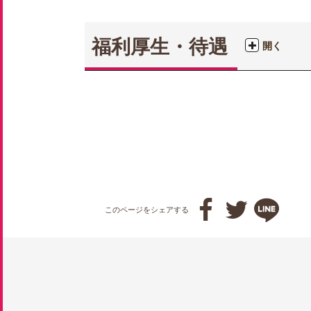
福利厚生・待遇
開く



このページをシェアする