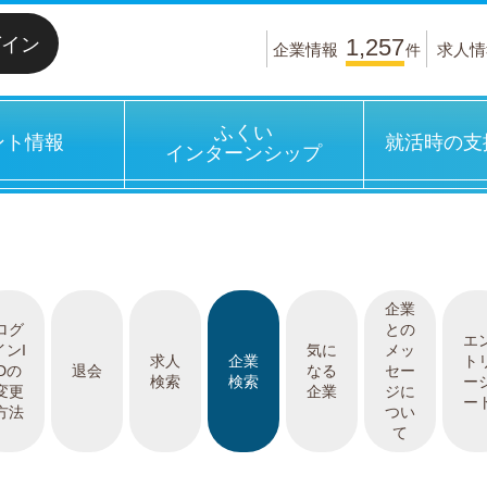
グイン
1,257
企業情報
求人情
件
ふくい
ント情報
就活時の支
インターンシップ
企業
ログ
との
エ
インI
気に
メッ
求人
企業
ト
Dの
退会
なる
セー
検索
検索
ー
変更
企業
ジに
ー
方法
つい
て