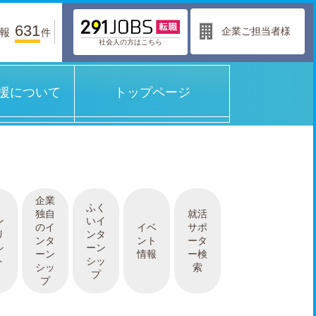
631
企業ご担当者様
報
件
社会人の方はこちら
援について
トップページ
企業
ふく
独自
就活
ン
いイ
のイ
イベ
サポ
リ
ンタ
ンタ
ント
ータ
シ
ーン
ーン
情報
ー検
ト
シッ
シッ
索
プ
プ