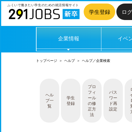
ふくいで働きたい学生のための
就活情報サイト
学生登録
ロ
企業情報
イベ
トップページ
＞
ヘルプ
＞
ヘルプ／企業検索
プロ
フィ
パス
ヘル
学生
ール
ワー
プ一
登録
の修
ド再
覧
正方
設定
法