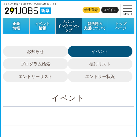
ふくいで働きたい学生のための
就活情報サイト
学生登録
ログイン
MENU
ふくい
企業
イベント
就活時の
トップ
インターンシ
情報
情報
支援について
ページ
ップ
お知らせ
イベント
プログラム検索
検討リスト
エントリーリスト
エントリー状況
イベント